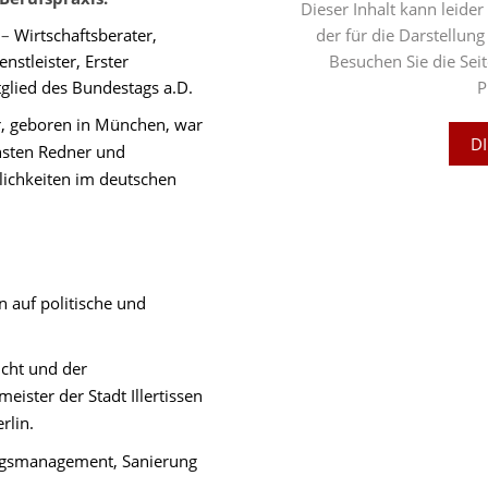
Dieser Inhalt kann leide
 –
Wirtschaftsberater,
der für die Darstellu
enstleister
, Erster
Besuchen Sie die Sei
tglied des Bundestags a.D.
P
r, geboren in München, war
D
chsten Redner und
lichkeiten im deutschen
n auf politische und
icht und der
eister der Stadt Illertissen
rlin.
ungsmanagement, Sanierung