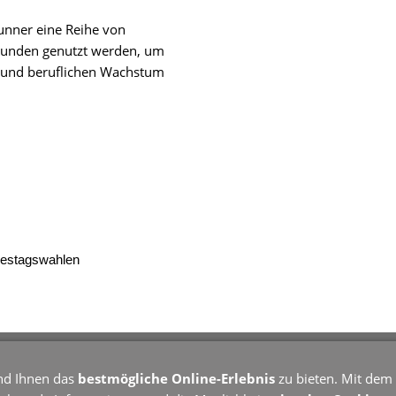
runner eine Reihe von
 Kunden genutzt werden, um
n und beruflichen Wachstum
destagswahlen
- Weißdornweg 10 - 89250 Senden - info@nowakowski-akademie
nd Ihnen das
bestmögliche Online-Erlebnis
zu bieten. Mit dem 
Mobil 0172 299 98 17