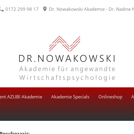
0172 299 98 17
Dr. Nowakowski Akademie - Dr. Nadine 
lent AZUBI Akademie
Akademie Specials
Onlineshop
A
erufspraxis: